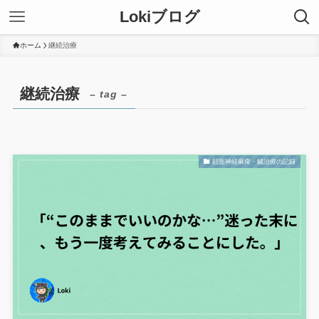
Lokiブログ
ホーム
継続治療
継続治療
– tag –
顔面神経麻痺・鍼治療の記録