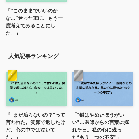
「“このままでいいのか
な…”迷った末に、もう一
度考えてみることにし
た。」
人気記事ランキング
『“まだ治らないの？”って
「“鍼はやめたほうがい
言われた。笑顔で返したけ
い”…医師からの言葉に揺
ど、心の中では泣いて
れた日。私の心に残っ
た。』
た“もう一つの不安”」